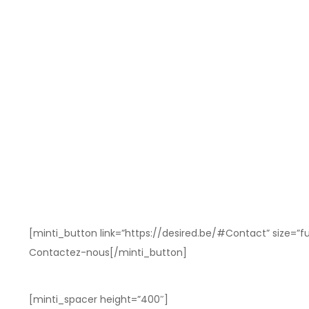
[minti_button link=”https://desired.be/#Contact” size=”ful
Contactez-nous[/minti_button]
[minti_spacer height=”400″]