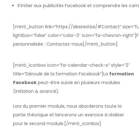
S’initier aux publicités Facebook et comprendre les c
[minti_button link=”https://desired.be/#Contact” size=”ful
lightbox=”false” color=”color-3″ icon=”fa-chevron-right”]
personnalisée : Contactez-nous[/minti_button]
[minti_iconbox icon=”fa-calendar-check-o” style=”2″
title=”Déroulé de la formation Facebook”]La
formation
Facebook
peut-être suivie en plusieurs modules
(initiation & avancé).
Lors du premier module, nous aborderons toute la
partie théorique et lancerons un exercice à réaliser
pour le second module.[/minti_iconbox]