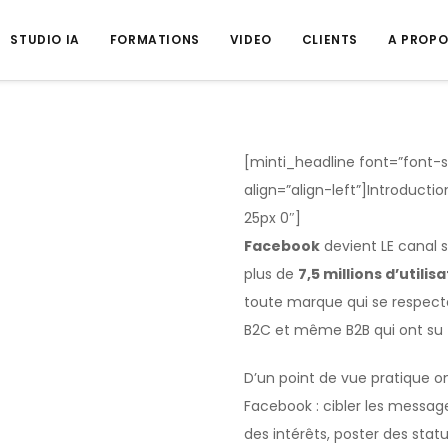
STUDIO IA
FORMATIONS
VIDEO
CLIENTS
A PROP
[minti_headline font=”font-s
align=”align-left”]Introducti
25px 0″]
Facebook
devient LE canal 
plus de
7,5 millions d’utili
toute marque qui se respect
B2C et même B2B qui ont su t
D’un point de vue pratique
Facebook : cibler les messag
des intérêts, poster des stat