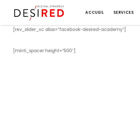
ACCUEIL
SERVICES
[rev_slider_vc alias=”facebook-desired-academy”]
[minti_spacer height=”500″]