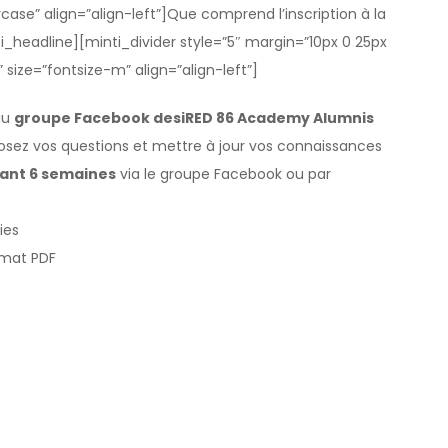
se” align=”align-left”]Que comprend l’inscription à la
_headline][minti_divider style=”5″ margin=”10px 0 25px
 size=”fontsize-m” align=”align-left”]
au
groupe Facebook desiRED 86 Academy Alumnis
osez vos questions et mettre à jour vos connaissances
ant 6 semaines
via le groupe Facebook ou par
ies
rmat PDF