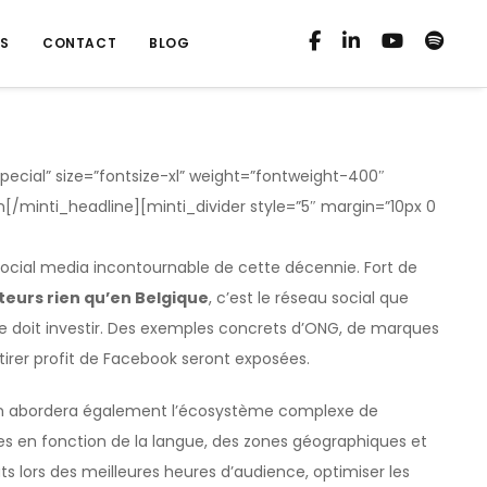
OS
CONTACT
BLOG
pecial” size=”fontsize-xl” weight=”fontweight-400″
on[/minti_headline][minti_divider style=”5″ margin=”10px 0
social media incontournable de cette décennie. Fort de
sateurs rien qu’en Belgique
, c’est le réseau social que
e doit investir. Des exemples concrets d’ONG, de marques
irer profit de Facebook seront exposées.
 on abordera également l’écosystème complexe de
es en fonction de la langue, des zones géographiques et
uts lors des meilleures heures d’audience, optimiser les