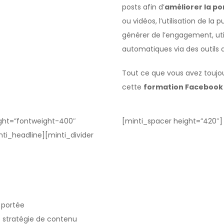
posts afin d’
améliorer la po
ou vidéos, l’utilisation de l
générer de l’engagement, util
automatiques via des outils d
Tout ce que vous avez toujou
cette
formation Facebook 
eight=”fontweight-400″
[minti_spacer height=”420″]
nti_headline][minti_divider
 portée
e stratégie de contenu