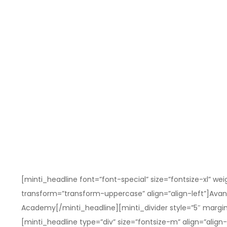
[minti_headline font=”font-special” size=”fontsize-xl” w
transform=”transform-uppercase” align=”align-left”]Avan
Academy[/minti_headline][minti_divider style=”5″ margin
[minti_headline type=”div” size=”fontsize-m” align=”align-