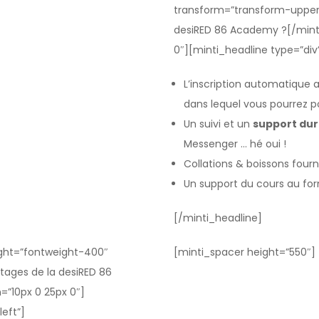
transform=”transform-upperca
desiRED 86 Academy ?[/minti
0″][minti_headline type=”div”
L’inscription automatique 
dans lequel vous pourrez p
Un suivi et un
support dur
Messenger … hé oui !
Collations & boissons fourn
Un support du cours au fo
[/minti_headline]
eight=”fontweight-400″
[minti_spacer height=”550″]
tages de la desiRED 86
=”10px 0 25px 0″]
left”]